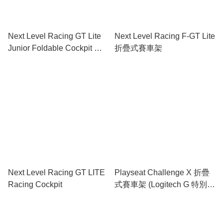
Next Level Racing GT Lite
Next Level Racing F-GT Lite
Junior Foldable Cockpit 折
折疊式賽車架
疊式賽車架 NLR-S041
Next Level Racing GT LITE
Playseat Challenge X 折疊
Racing Cockpit
式賽車架 (Logitech G 特別
版)