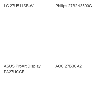
LG 27U511SB-W
Philips 27B2N3500G
ASUS ProArt Display
AOC 27B3CA2
PA27UCGE