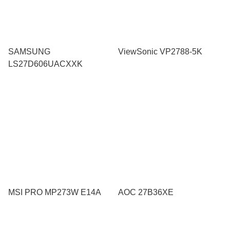
SAMSUNG
ViewSonic VP2788-5K
LS27D606UACXXK
MSI PRO MP273W E14A
AOC 27B36XE