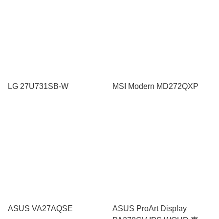
LG 27U731SB-W
MSI Modern MD272QXP
ASUS VA27AQSE
ASUS ProArt Display