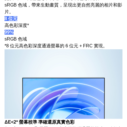
sRGB 色域，帶來生動畫質，呈現出更自然亮麗的相片和影
片。
8 位元
高色彩深度*
99%
sRGB 色域
*8 位元高色彩深度通過螢幕的 6 位元 + FRC 實現。
ΔE<2* 螢幕校準 準確還原真實色彩