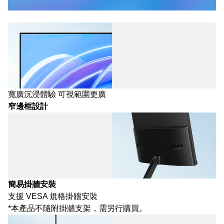
貼心細節，體驗更佳
寬廣沉浸體驗 可視範圍更廣
窄邊框設計
簡易掛牆安裝
支援 VESA 規格掛牆安裝
*本產品不隨附掛牆支架，需另行購買。