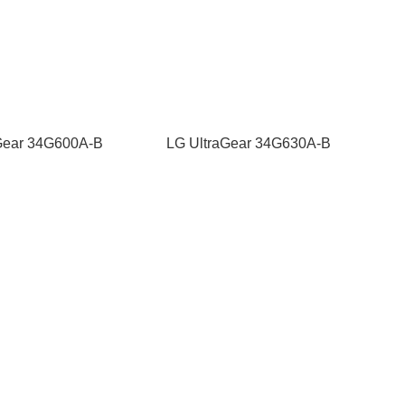
Gear 34G600A-B
LG UltraGear 34G630A-B