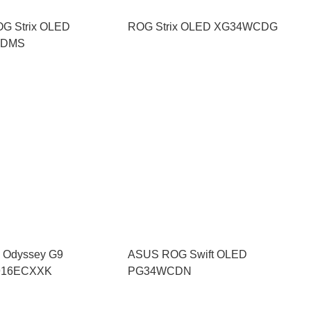
G Strix OLED
ROG Strix OLED XG34WCDG
CDMS
 Odyssey G9
ASUS ROG Swift OLED
916ECXXK
PG34WCDN