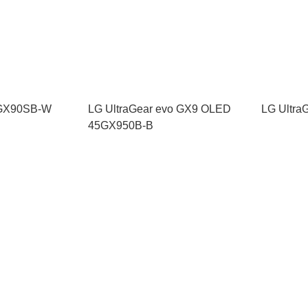
4GX90SB-W
LG UltraGear evo GX9 OLED
LG Ultra
45GX950B-B