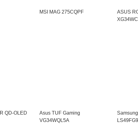
MSI MAG 275CQPF
ASUS RO
XG34W
QR QD-OLED
Asus TUF Gaming
Samsung
VG34WQL5A
LS49FG