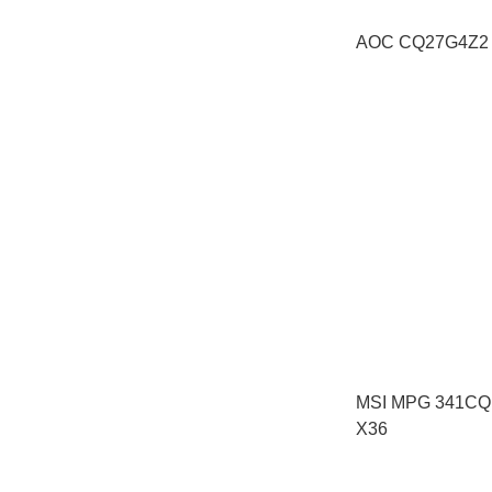
AOC CQ27G4Z2
MSI MPG 341C
X36