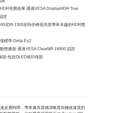
險

R視覺效果-通過VESA DisplayHDR True 
 認證

300尼特-1300尼特的峰值亮度帶來卓越的HDR體
準-Delta E≤2

畫面-通過VESA ClearMR 18000 認證

保固-包括OLED烙印保固
3ms(GtG)極速反應時間，帶來兼具震撼清晰度與極致速度的