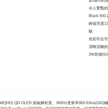
影/烙印的風
令人驚豔的HD
Black 500
峰值亮度1
驗

色彩符合市場標
清晰流暢的動態
3年防烙印
 1440(UWQHD) QD-OLED 面板解析度、360Hz更新率與0.0