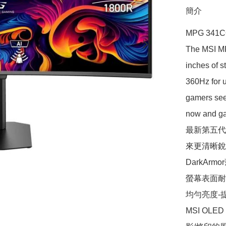
簡介
MPG 341C
The MSI M
inches of
360Hz for u
gamers see
now and ga
最新第五代
來更清晰銳
DarkAr
螢幕表面耐刮
均勻亮度-
MSI OLE