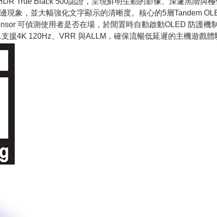
playHDR True Black 500認證，呈現鮮明生動的影像、深邃黑階
現象，並大幅強化文字顯示的清晰度。核心的5層Tandem OLED
 Sensor 可偵測使用者是否在場，於閒置時自動啟動OLED 防護機制
支援4K 120Hz、VRR 與ALLM，確保流暢低延遲的主機遊戲