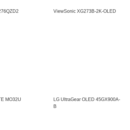
276QZD2
ViewSonic XG273B-2K-OLED
TE MO32U
LG UltraGear OLED 45GX900A-
B