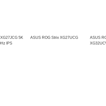
x XG27JCG 5K
ASUS ROG Strix XG27UCG
ASUS RO
0Hz IPS
XG32U