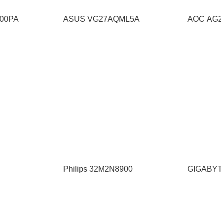
500PA
ASUS VG27AQML5A
AOC AG
Philips 32M2N8900
GIGABY