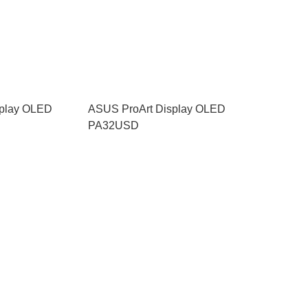
splay OLED
ASUS ProArt Display OLED
PA32USD