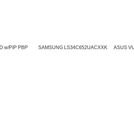
D w/PIP PBP
SAMSUNG LS34C652UACXXK
ASUS V