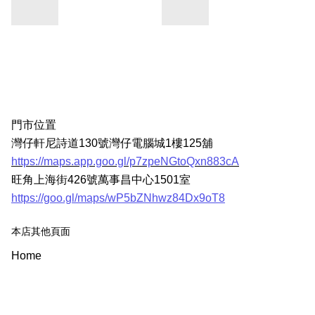
門市位置
灣仔軒尼詩道130號灣仔電腦城1樓125舖
https://maps.app.goo.gl/p7zpeNGtoQxn883cA
旺角上海街426號萬事昌中心1501室
https://goo.gl/maps/wP5bZNhwz84Dx9oT8
本店其他頁面
Home