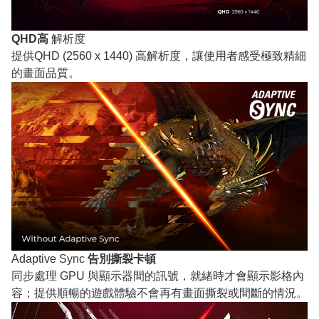
QHD高
解析度
提供QHD (2560 x 1440) 高解析度，讓使用者感受極致精細
的畫面品質。
Adaptive Sync
告別撕裂卡頓
同步處理 GPU 與顯示器間的訊號，就緒時才會顯示影格內
容；提供順暢的遊戲體驗不會再有畫面撕裂或間斷的情況。