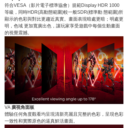
符合VESA（影片電子標準協會）規範Display HDR 1000
等級，同時HDR(高動態範圍)較一般SDR(標準動 態範圍)所
顯示的色彩與對比更趨近真實。畫面表現暗處更暗；明處更
明，色域 更加寬廣出色，讓玩家享受遊戲中每個生動畫面
的視覺震撼。
VA
廣視角面板
體驗任何角度觀看均呈現清新亮麗且完整的色彩，呈現色彩
一致性和實際原色的逼真鮮活畫面。