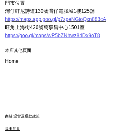
門市位置
灣仔軒尼詩道130號灣仔電腦城1樓125舖
https://maps.app.goo.gl/p7zpeNGtoQxn883cA
旺角上海街426號萬事昌中心1501室
https://goo.gl/maps/wP5bZNhwz84Dx9oT8
本店其他頁面
Home
商舖
退貨及退款政策
提出意見