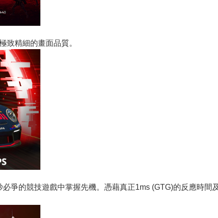
者感受極致精細的畫面品質。
在分秒必爭的競技遊戲中掌握先機。憑藉真正1ms (GTG)的反