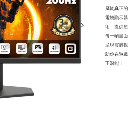
屬於真正的強
電競顯示器，採
術，提供超快
每一幀畫面都
呈現震撼視
助你在遊戲
正潛能！