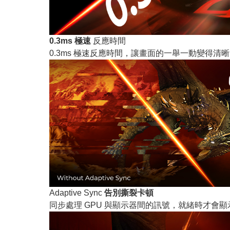
0.3ms 極速
反應時間
0.3ms 極速反應時間，讓畫面的一舉一動變得
Adaptive Sync
告別撕裂卡頓
同步處理 GPU 與顯示器間的訊號，就緒時才