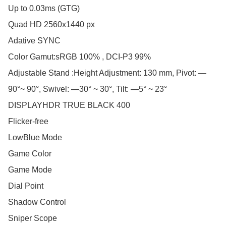
Up to 0.03ms (GTG)

Quad HD 2560x1440 px

Adative SYNC

Color Gamut:sRGB 100% , DCI-P3 99%

Adjustable Stand :Height Adjustment: 130 mm, Pivot: —
90°~ 90°, Swivel: —30° ~ 30°, Tilt: —5° ~ 23°

DISPLAYHDR TRUE BLACK 400

Flicker-free

LowBlue Mode

Game Color

Game Mode

Dial Point

Shadow Control

Sniper Scope