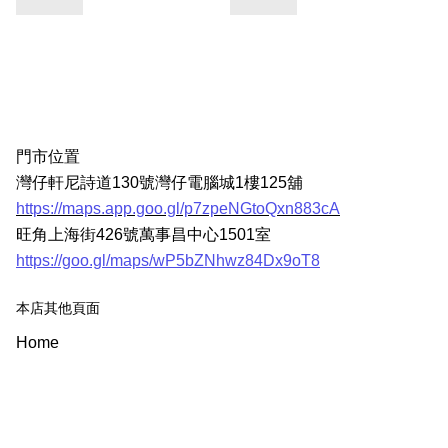
門市位置
灣仔軒尼詩道130號灣仔電腦城1樓125舖
https://maps.app.goo.gl/p7zpeNGtoQxn883cA
旺角上海街426號萬事昌中心1501室
https://goo.gl/maps/wP5bZNhwz84Dx9oT8
本店其他頁面
Home