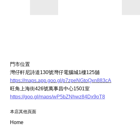
門市位置
灣仔軒尼詩道130號灣仔電腦城1樓125舖
https://maps.app.goo.gl/p7zpeNGtoQxn883cA
旺角上海街426號萬事昌中心1501室
https://goo.gl/maps/wP5bZNhwz84Dx9oT8
本店其他頁面
Home