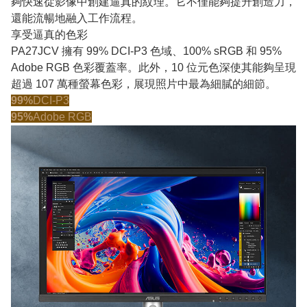
夠快速從影像中創建逼真的紋理。它不僅能夠提升創造力，
還能流暢地融入工作流程。
享受逼真的色彩
PA27JCV 擁有 99% DCI-P3 色域、100% sRGB 和 95%
Adob​​e RGB 色彩覆蓋率。此外，10 位元色深使其能夠呈現
超過 107 萬種螢幕色彩，展現照片中最為細膩的細節。
99%
DCI-P3
95%
Adobe RGB