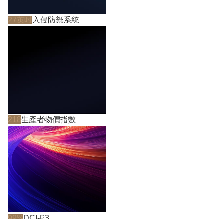
27英吋
入侵防禦系統
218
生產者物價指數
99%
DCI-P3