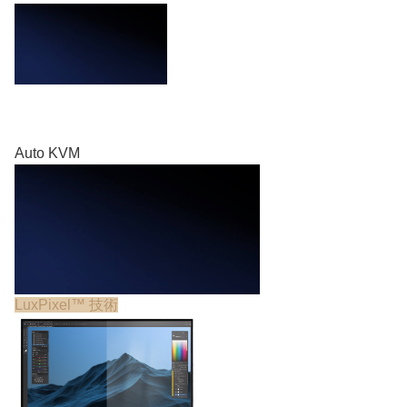
Auto KVM
LuxPixel™ 技術