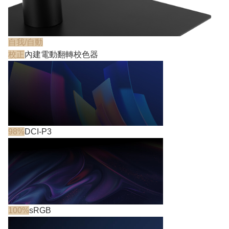
自我/自動
校正
內建電動翻轉校色器
98%
DCI-P3
100%
sRGB