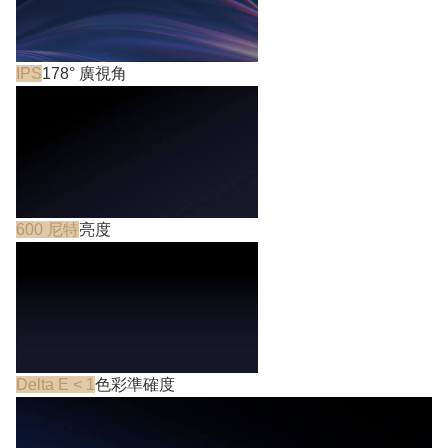
IPS
178° 廣視角
600 尼特
亮度
Delta E < 1
色彩準確度