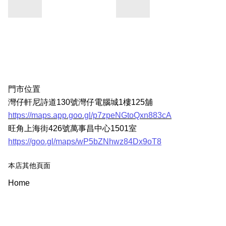
門市位置
灣仔軒尼詩道130號灣仔電腦城1樓125舖
https://maps.app.goo.gl/p7zpeNGtoQxn883cA
旺角上海街426號萬事昌中心1501室
https://goo.gl/maps/wP5bZNhwz84Dx9oT8
本店其他頁面
Home