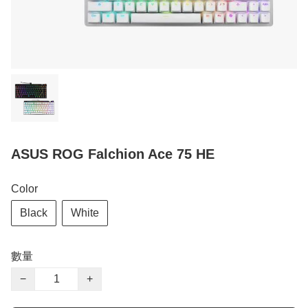
ASUS ROG Falchion Ace 75 HE
Color
Black
White
數量
−
+