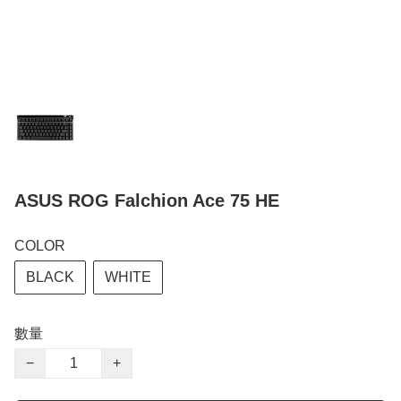
ASUS ROG Falchion Ace 75 HE
COLOR
BLACK
WHITE
數量
−
+