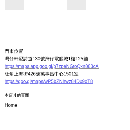
門市位置
灣仔軒尼詩道130號灣仔電腦城1樓125舖
https://maps.app.goo.gl/p7zpeNGtoQxn883cA
旺角上海街426號萬事昌中心1501室
https://goo.gl/maps/wP5bZNhwz84Dx9oT8
本店其他頁面
Home