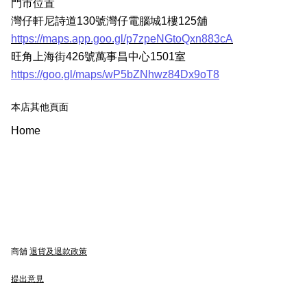
門市位置
灣仔軒尼詩道130號灣仔電腦城1樓125舖
https://maps.app.goo.gl/p7zpeNGtoQxn883cA
旺角上海街426號萬事昌中心1501室
https://goo.gl/maps/wP5bZNhwz84Dx9oT8
本店其他頁面
Home
商舖
退貨及退款政策
提出意見