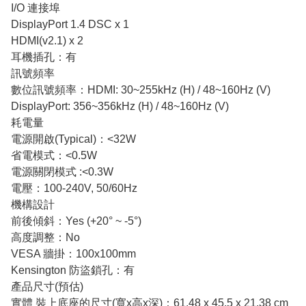
I/O 連接埠
DisplayPort 1.4 DSC x 1
HDMI(v2.1) x 2
耳機插孔：有
訊號頻率
數位訊號頻率：HDMI: 30~255kHz (H) / 48~160Hz (V)
DisplayPort: 356~356kHz (H) / 48~160Hz (V)
耗電量
電源開啟(Typical)：<32W
省電模式：<0.5W
電源關閉模式 :<0.3W
電壓：100-240V, 50/60Hz
機構設計
前後傾斜：Yes (+20° ~ -5°)
高度調整：No
VESA 牆掛：100x100mm
Kensington 防盜鎖孔：有
產品尺寸(預估)
實體 裝上底座的尺寸(寬x高x深)：61.48 x 45.5 x 21.38 cm