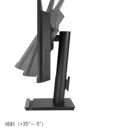
傾斜（+35°～-5°）