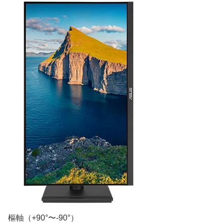
樞軸（+90°〜-90°）