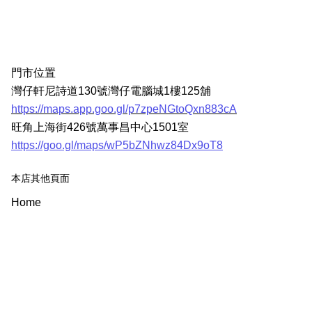
門市位置
灣仔軒尼詩道130號灣仔電腦城1樓125舖
https://maps.app.goo.gl/p7zpeNGtoQxn883cA
旺角上海街426號萬事昌中心1501室
https://goo.gl/maps/wP5bZNhwz84Dx9oT8
本店其他頁面
Home