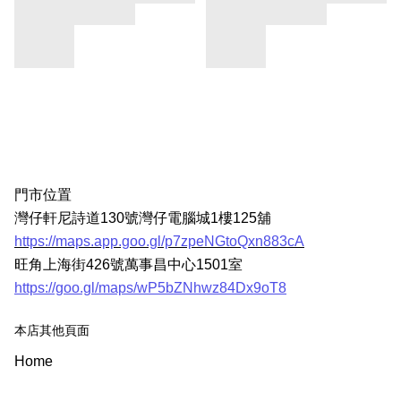
門市位置
灣仔軒尼詩道130號灣仔電腦城1樓125舖
https://maps.app.goo.gl/p7zpeNGtoQxn883cA
旺角上海街426號萬事昌中心1501室
https://goo.gl/maps/wP5bZNhwz84Dx9oT8
本店其他頁面
Home