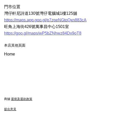
門市位置
灣仔軒尼詩道130號灣仔電腦城1樓125舖
https://maps.app.goo.gl/p7zpeNGtoQxn883cA
旺角上海街426號萬事昌中心1501室
https://goo.gl/maps/wP5bZNhwz84Dx9oT8
本店其他頁面
Home
商舖
退貨及退款政策
提出意見