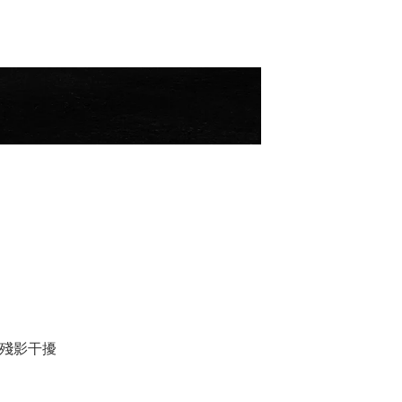
態殘影干擾