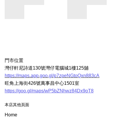
門市位置
灣仔軒尼詩道130號灣仔電腦城1樓125舖
https://maps.app.goo.gl/p7zpeNGtoQxn883cA
旺角上海街426號萬事昌中心1501室
https://goo.gl/maps/wP5bZNhwz84Dx9oT8
本店其他頁面
Home