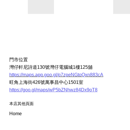
門市位置
灣仔軒尼詩道130號灣仔電腦城1樓125舖
https://maps.app.goo.gl/p7zpeNGtoQxn883cA
旺角上海街426號萬事昌中心1501室
https://goo.gl/maps/wP5bZNhwz84Dx9oT8
本店其他頁面
Home