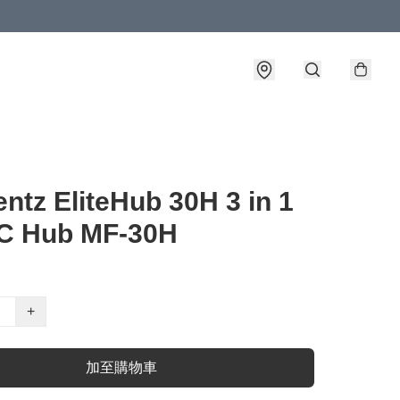
ntz EliteHub 30H 3 in 1
C Hub MF-30H
+
加至購物車