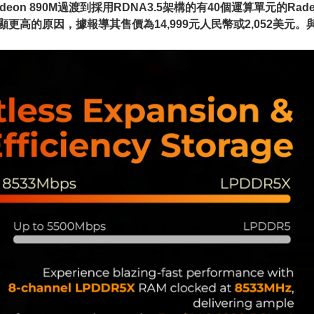
deon 890M過渡到採用RDNA3.5架構的有40個運算單元的Rad
的原因，據報導其售價為14,999元人民幣或2,052美元。與EVO-