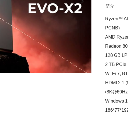
簡介
Ryzen™ Al
PCNB) 

AMD Ryzen
Radeon 806
128 GB LP
2 TB PCIe 
Wi-Fi 7, BT
HDMI 2.1 
(8K@60Hz)
Windows 11
186*77*19