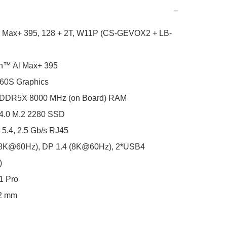
−
 Max+ 395, 128 + 2T, W11P (CS-GEVOX2 + LB-
™ Al Max+ 395

0S Graphics

DDR5X 8000 MHz (on Board) RAM

4.0 M.2 2280 SSD

 5.4, 2.5 Gb/s RJ45

(8K@60Hz), DP 1.4 (8K@60Hz), 2*USB4 


 Pro

2 mm