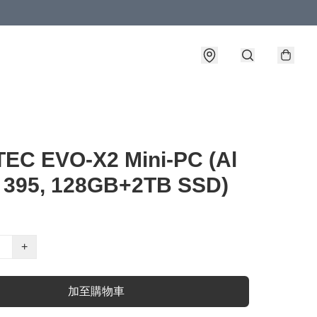
EC EVO-X2 Mini-PC (Al
 395, 128GB+2TB SSD)
+
加至購物車