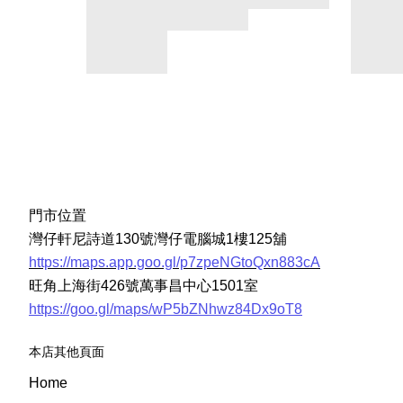
門市位置
灣仔軒尼詩道130號灣仔電腦城1樓125舖
https://maps.app.goo.gl/p7zpeNGtoQxn883cA
旺角上海街426號萬事昌中心1501室
https://goo.gl/maps/wP5bZNhwz84Dx9oT8
本店其他頁面
Home