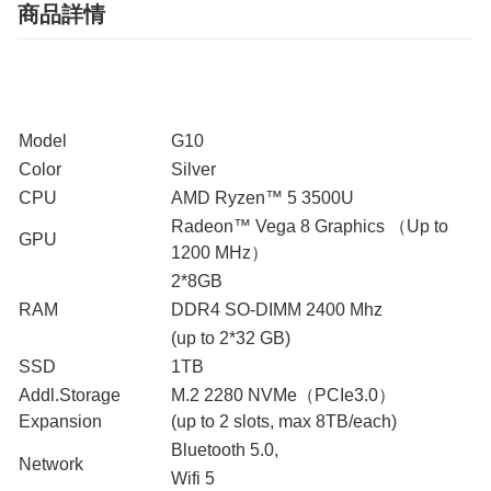
商品詳情
Model
G10
Color
Silver
CPU
AMD Ryzen™ 5 3500U
Radeon™ Vega 8 Graphics （Up to
GPU
1200 MHz）
2*8GB
RAM
DDR4 SO-DIMM 2400 Mhz
(up to 2*32 GB)
SSD
1TB
Addl.Storage
M.2 2280 NVMe（PCIe3.0）
Expansion
(up to 2 slots, max 8TB/each)
Bluetooth 5.0,
Network
Wifi 5