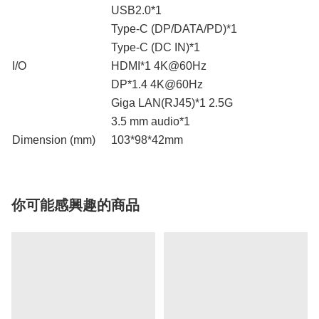
USB2.0*1
Type-C (DP/DATA/PD)*1
Type-C (DC IN)*1
I/O
HDMI*1 4K@60Hz
DP*1.4 4K@60Hz
Giga LAN(RJ45)*1 2.5G
3.5 mm audio*1
Dimension (mm)
103*98*42mm
你可能感興趣的商品