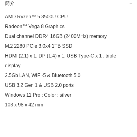
簡介
−
AMD Ryzen™ 5 3500U CPU

Radeon™ Vega 8 Graphics

Dual channel DDR4 16GB (2400MHz) memory

M.2 2280 PCIe 3.0x4 1TB SSD

HDMI (2.1) x 1, DP (1.4) x 1, USB Type-C x 1 ; triple 
display

2.5Gb LAN, WiFi-5 & Bluetooth 5.0

USB 3.2 Gen 1 & USB 2.0 ports

Windows 11 Pro ; Color : silver

103 x 98 x 42 mm