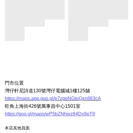
門市位置
灣仔軒尼詩道130號灣仔電腦城1樓125舖
https://maps.app.goo.gl/p7zpeNGtoQxn883cA
旺角上海街426號萬事昌中心1501室
https://goo.gl/maps/wP5bZNhwz84Dx9oT8
本店其他頁面