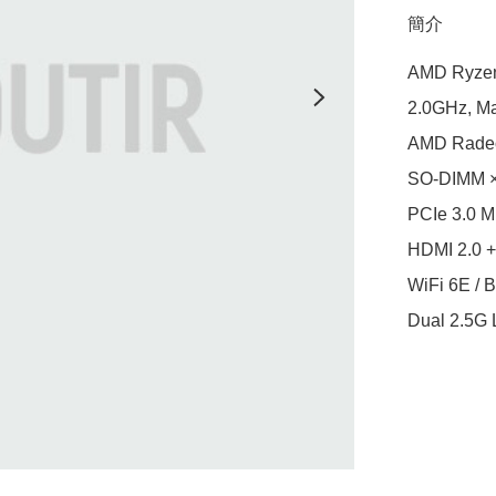
簡介
AMD Ryzen™
2.0GHz, Ma
AMD Radeo
SO-DIMM ×
PCIe 3.0 M
HDMI 2.0 +
WiFi 6E / B
Dual 2.5G