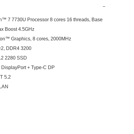
−
 7 7730U Processor 8 cores 16 threads, Base 
x Boost 4.5GHz

n™ Graphics, 8 cores, 2000MHz

2, DDR4 3200

.2 2280 SSD

 DisplayPort + Type-C DP

T 5.2

 LAN