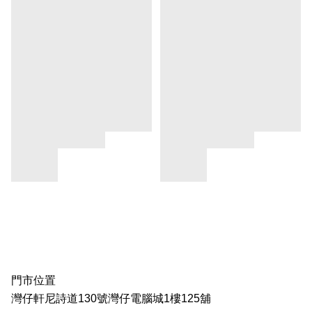
門市位置
灣仔軒尼詩道130號灣仔電腦城1樓125舖