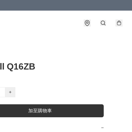
ill Q16ZB
+
加至購物車
−