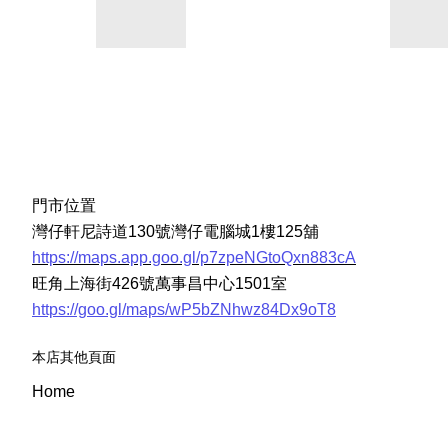
門市位置
灣仔軒尼詩道130號灣仔電腦城1樓125舖
https://maps.app.goo.gl/p7zpeNGtoQxn883cA
旺角上海街426號萬事昌中心1501室
https://goo.gl/maps/wP5bZNhwz84Dx9oT8
本店其他頁面
Home