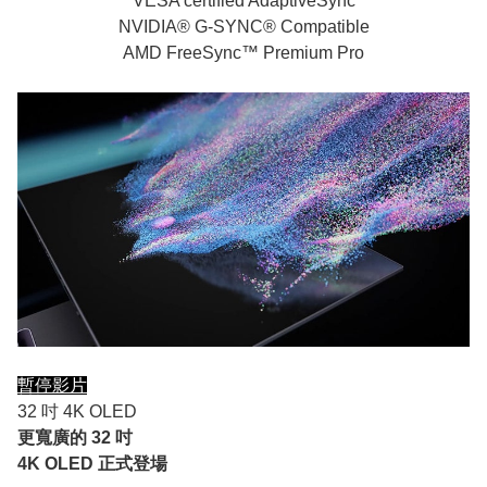
VESA certified AdaptiveSync
NVIDIA® G-SYNC® Compatible
AMD FreeSync™ Premium Pro
暫停影片
32 吋 4K OLED
更寬廣的 32 吋
4K OLED 正式登場