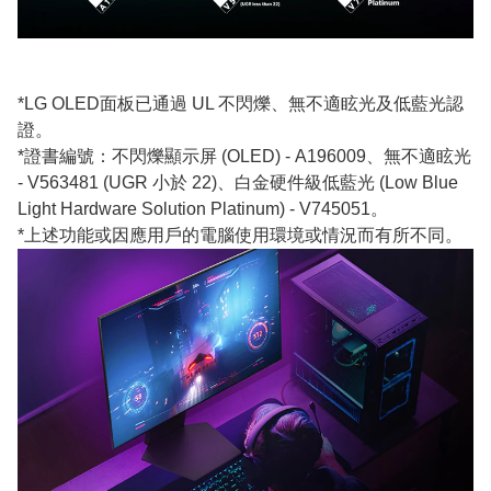
*LG OLED面板已通過 UL 不閃爍、無不適眩光及低藍光認
證。
*證書編號：不閃爍顯示屏 (OLED) - A196009、無不適眩光
- V563481 (UGR 小於 22)、白金硬件級低藍光 (Low Blue
Light Hardware Solution Platinum) - V745051。
*上述功能或因應用戶的電腦使用環境或情況而有所不同。