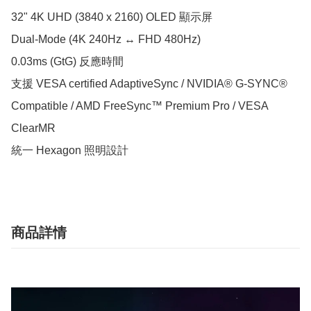
32" 4K UHD (3840 x 2160) OLED 顯示屏

Dual-Mode (4K 240Hz ↔ FHD 480Hz)

0.03ms (GtG) 反應時間

支援 VESA certified AdaptiveSync / NVIDIA® G-SYNC® 
Compatible / AMD FreeSync™ Premium Pro / VESA 
ClearMR

統一 Hexagon 照明設計
商品詳情