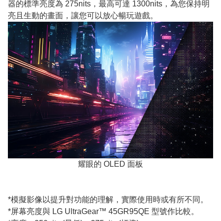
器的標準亮度為 275nits，最高可達 1300nits，為您保持明
亮且生動的畫面，讓您可以放心暢玩遊戲。
耀眼的 OLED 面板
*模擬影像以提升對功能的理解，實際使用時或有所不同。
*屏幕亮度與 LG UltraGear™ 45GR95QE 型號作比較。