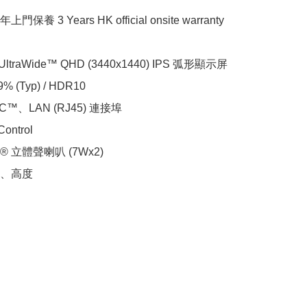
養 3 Years HK official onsite warranty

 UltraWide™ QHD (3440x1440) IPS 弧形顯示屏

% (Typ) / HDR10

-C™、LAN (RJ45) 連接埠

ontrol

o® 立體聲喇叭 (7Wx2)

、高度