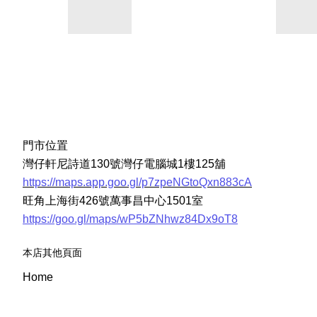
門市位置
灣仔軒尼詩道130號灣仔電腦城1樓125舖
https://maps.app.goo.gl/p7zpeNGtoQxn883cA
旺角上海街426號萬事昌中心1501室
https://goo.gl/maps/wP5bZNhwz84Dx9oT8
本店其他頁面
Home