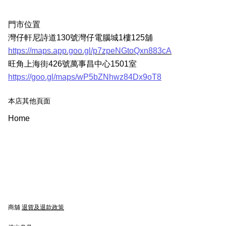
門市位置
灣仔軒尼詩道130號灣仔電腦城1樓125舖
https://maps.app.goo.gl/p7zpeNGtoQxn883cA
旺角上海街426號萬事昌中心1501室
https://goo.gl/maps/wP5bZNhwz84Dx9oT8
本店其他頁面
Home
商舖
退貨及退款政策