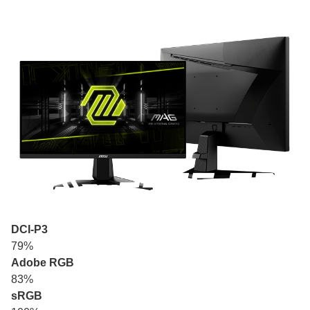
DCI-P3
79%
Adobe RGB
83%
sRGB