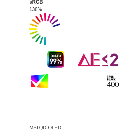
sRGB
138%
MSI QD-OLED