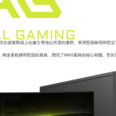
為遊戲玩家提供在虛擬戰場上佔據主導地位所需的優勢。軍用堅固耐用
，傳達著粗獷和堅固的風格，體現了MAG風格的核心精髓。對於