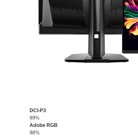
DCI-P3
99%
Adobe RGB
98%