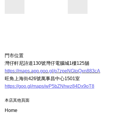
門市位置
灣仔軒尼詩道130號灣仔電腦城1樓125舖
https://maps.app.goo.gl/p7zpeNGtoQxn883cA
旺角上海街426號萬事昌中心1501室
https://goo.gl/maps/wP5bZNhwz84Dx9oT8
本店其他頁面
Home