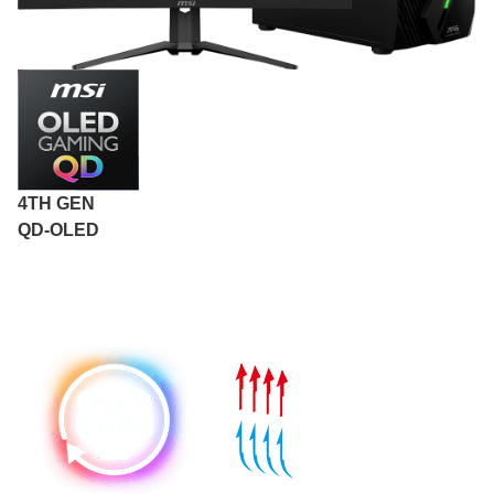
4TH GEN
QD-OLED