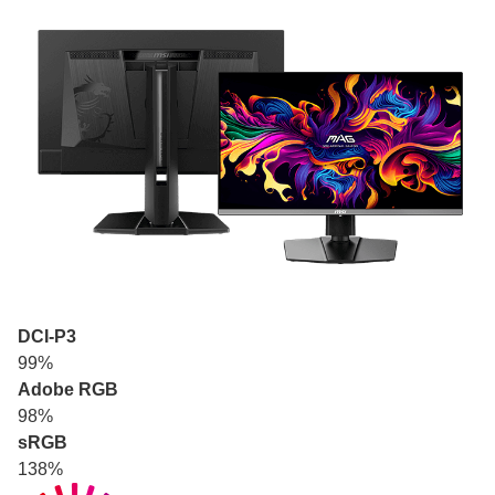
DCI-P3
99%
Adobe RGB
98%
sRGB
138%