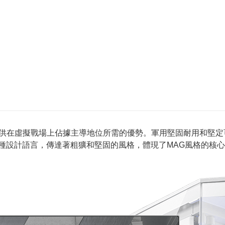
為遊戲玩家提供在虛擬戰場上佔據主導地位所需的優勢。軍用堅固耐用
是一種設計語言，傳達著粗獷和堅固的風格，體現了MAG風格的核