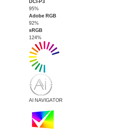
DCI-P3
95%
Adobe RGB
92%
sRGB
124%
AI NAVIGATOR