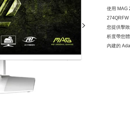
使用 MAG
274QRFW
您提供擊敗對
析度帶您體
內建的 Ad