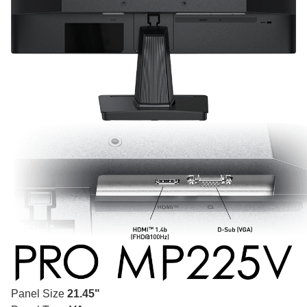
Panel Size
21.45"