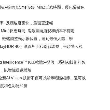
A面板–提供 0.5ms(GtG, Min.)反應時間，優化螢幕色
更新率–反應速度更快，畫面更流暢

tG, Min.)反應時間–消除畫面撕裂和幀率不穩定

–輕鬆調整顯示器位置，達到最佳人體工學

isplayHDR 400–透過對比和陰影調整，呈現驚人視
ng Intelligence™ (G.I.軟體)–提供一系列AI技術的智
，以增強遊戲體驗

on–全新AI Vision 技術不僅可以顯示暗區細節，還可以
度和色彩飽和度