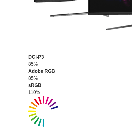
DCI-P3
85%
Adobe RGB
85%
sRGB
110%