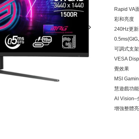
Rapid V
彩和亮度

240Hz
0.5ms(G
可調式支架
VESA D
覺效果

MSI Gami
慧遊戲功能
AI Visi
增強整體亮