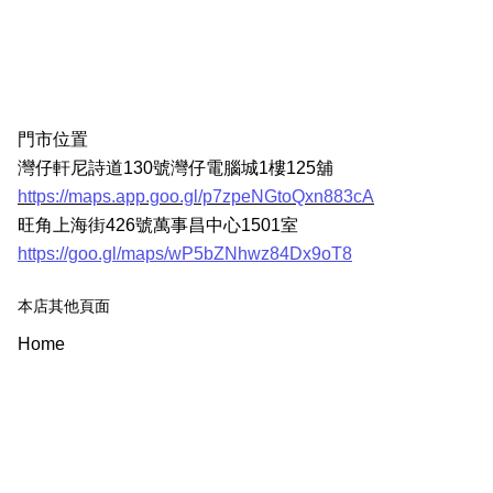
門市位置
灣仔軒尼詩道130號灣仔電腦城1樓125舖
https://maps.app.goo.gl/p7zpeNGtoQxn883cA
旺角上海街426號萬事昌中心1501室
https://goo.gl/maps/wP5bZNhwz84Dx9oT8
本店其他頁面
Home