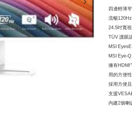
四邊輕薄窄
流暢120H
24.5吋寬
TÜV 護眼認
MSI Ey
MSI Eye
擁有HDMI™
用的方便性

採用方便且
支援VES
內建2個喇