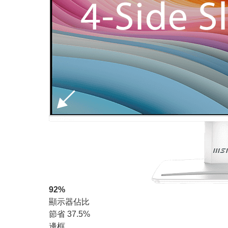
92%
顯示器佔比
節省 37.5%
邊框