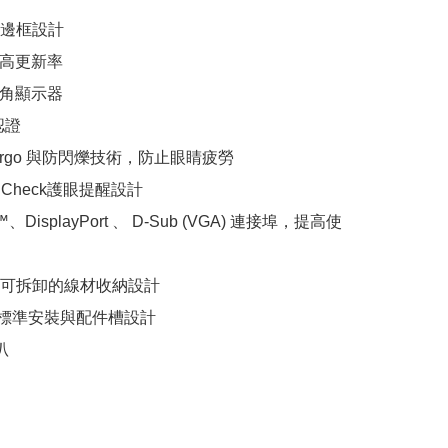
邊框設計

z高更新率

視角顯示器

證

esErgo 與防閃爍技術，防止眼睛疲勞

-Q Check護眼提醒設計

、DisplayPort 、 D-Sub (VGA) 連接埠，提高使
可拆卸的線材收納設計

A標準安裝與配件槽設計

叭