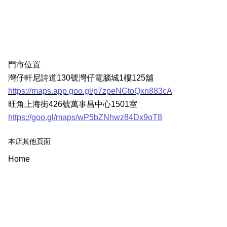
門市位置
灣仔軒尼詩道130號灣仔電腦城1樓125舖
https://maps.app.goo.gl/p7zpeNGtoQxn883cA
旺角上海街426號萬事昌中心1501室
https://goo.gl/maps/wP5bZNhwz84Dx9oT8
本店其他頁面
Home