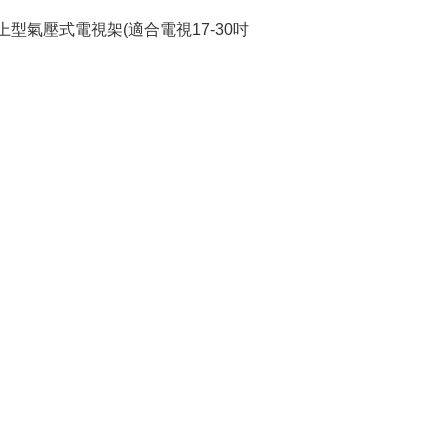
 桌上型氣壓式電視架(適合電視17-30吋