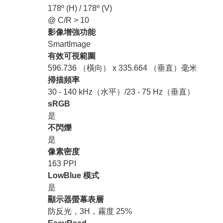
178º (H) / 178º (V)
@ C/R > 10
影像增強功能
SmartImage
有效可視範圍
596.736 （橫向） x 335.664 （垂直）毫米
掃描頻率
30 - 140 kHz（水平）/23 - 75 Hz（垂直）
sRGB
是
不閃爍
是
像素密度
163 PPI
LowBlue 模式
是
顯示器螢幕表層
防反光，3H，霧度 25%