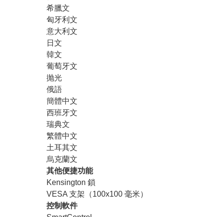
希臘文
匈牙利文
意大利文
日文
韓文
葡萄牙文
抛光
俄語
簡體中文
西班牙文
瑞典文
繁體中文
土耳其文
烏克蘭文
其他便捷功能
Kensington 鎖
VESA 支架（100x100 毫米）
控制軟件