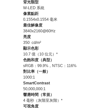
背光類型
W-LED 系統
像素點距
0.1554x0.1554 毫米
最佳解像度
3840x2160@60Hz
亮度
350 cd/m²
顯示色彩
10.7 億（10 位元）*
色飽和度（典型）
sRGB：99.9%，NTSC：116%
對比率（一般）
1000:1
SmartContrast
50,000,000:1
響應時間（常規）
4 毫秒（灰階至灰階）*
可視角度