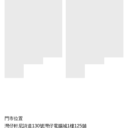
門市位置
灣仔軒尼詩道130號灣仔電腦城1樓125舖