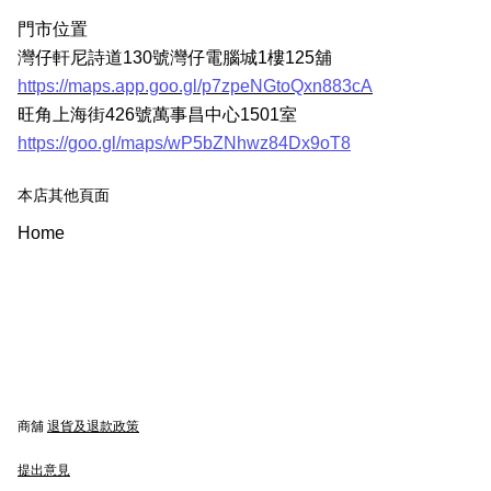
門市位置
灣仔軒尼詩道130號灣仔電腦城1樓125舖
https://maps.app.goo.gl/p7zpeNGtoQxn883cA
旺角上海街426號萬事昌中心1501室
https://goo.gl/maps/wP5bZNhwz84Dx9oT8
本店其他頁面
Home
商舖
退貨及退款政策
提出意見