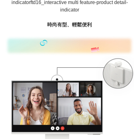
indicatorftd16_interactive multi feature-product detail-
indicator
時尚有型、輕鬆便利