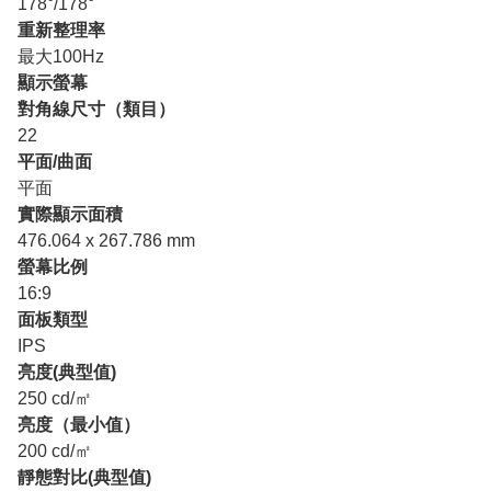
178°/178°
重新整理率
最大100Hz
顯示螢幕
對角線尺寸（類目）
22
平面/曲面
平面
實際顯示面積
476.064 x 267.786 mm
螢幕比例
16:9
面板類型
IPS
亮度(典型值)
250 cd/㎡
亮度（最小值）
200 cd/㎡
靜態對比(典型值)