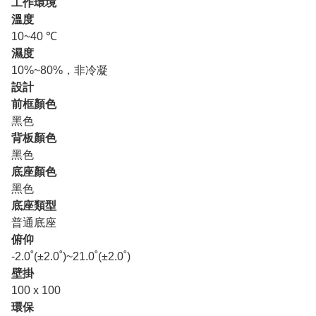
工作環境
溫度
10~40 ℃
濕度
10%~80%，非冷凝
設計
前框顏色
黑色
背板顏色
黑色
底座顏色
黑色
底座類型
普通底座
俯仰
-2.0˚(±2.0˚)~21.0˚(±2.0˚)
壁掛
100 x 100
環保